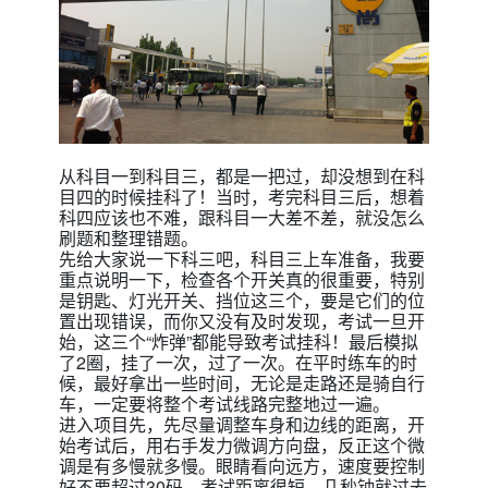
从科目一到科目三，都是一把过，却没想到在科
目四的时候挂科了！当时，考完科目三后，想着
科四应该也不难，跟科目一大差不差，就没怎么
刷题和整理错题。
先给大家说一下科三吧，
科目三上车准备，我要
重点说明一下，检查各个开关真的很重要，特别
是钥匙、灯光开关、挡位这三个，要是它们的位
置出现错误，而你又没有及时发现，考试一旦开
始，这三个“炸弹”都能导致考试挂科！
最后模拟
了2圈，挂了一次，过了一次。
在平时练车的时
候，最好拿出一些时间，无论是走路还是骑自行
车，一定要将整个考试线路完整地过一遍。
进入项目先，先尽量调整车身和边线的距离，开
始考试后，用右手发力微调方向盘，反正这个微
调是有多慢就多慢。眼睛看向远方，速度要控制
好不要超过30码，考试距离很短，几秒钟就过去